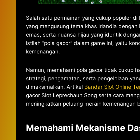
Salah satu permainan yang cukup populer di
yang mengusung tema khas Irlandia dengan k
emas, serta nuansa hijau yang identik deng
istilah “pola gacor” dalam game ini, yaitu ko
kemenangan.
Namun, memahami pola gacor tidak cukup h
strategi, pengamatan, serta pengelolaan ya
dimaksimalkan. Artikel
Bandar Slot Online Te
gacor Slot Leprechaun Song serta cara meng
meningkatkan peluang meraih kemenangan b
Memahami Mekanisme Dasa