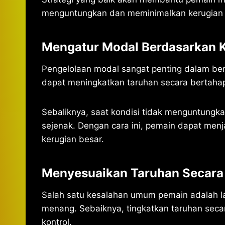
menguntungkan dan meminimalkan kerugian s
Mengatur Modal Berdasarkan 
Pengelolaan modal sangat penting dalam berma
dapat meningkatkan taruhan secara bertaha
Sebaliknya, saat kondisi tidak menguntungka
sejenak. Dengan cara ini, pemain dapat me
kerugian besar.
Menyesuaikan Taruhan Secara
Salah satu kesalahan umum pemain adalah la
menang. Sebaiknya, tingkatkan taruhan seca
kontrol.