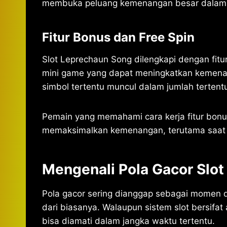
membuka peluang kemenangan besar dalam s
Fitur Bonus dan Free Spin
Slot Leprechaun Song dilengkapi dengan fitur 
mini game yang dapat meningkatkan kemenanga
simbol tertentu muncul dalam jumlah tertent
Pemain yang memahami cara kerja fitur bon
memaksimalkan kemenangan, terutama saat 
Mengenali Pola Gacor Slo
Pola gacor sering dianggap sebagai momen 
dari biasanya. Walaupun sistem slot bersifa
bisa diamati dalam jangka waktu tertentu.