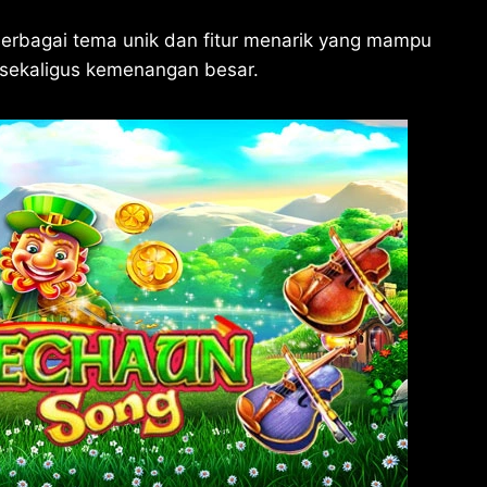
erbagai tema unik dan fitur menarik yang mampu
sekaligus kemenangan besar.