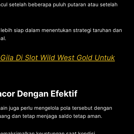
muncul setelah beberapa puluh putaran atau setelah
 lebih siap dalam menentukan strategi taruhan dan
al.
r Gila Di Slot Wild West Gold Untuk
acor Dengan Efektif
ain juga perlu mengelola pola tersebut dengan
eluang dan tetap menjaga saldo tetap aman.
emaksimalkan keuntungan saat kondisi