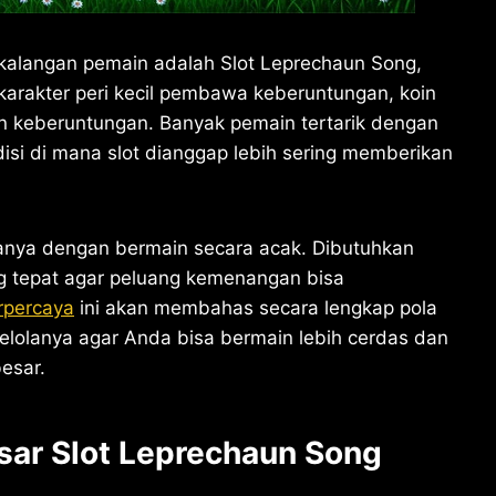
 kalangan pemain adalah Slot Leprechaun Song,
arakter peri kecil pembawa keberuntungan, koin
an keberuntungan. Banyak pemain tertarik dengan
ndisi di mana slot dianggap lebih sering memberikan
anya dengan bermain secara acak. Dibutuhkan
ng tepat agar peluang kemenangan bisa
rpercaya
ini akan membahas secara lengkap pola
elolanya agar Anda bisa bermain lebih cerdas dan
esar.
r Slot Leprechaun Song