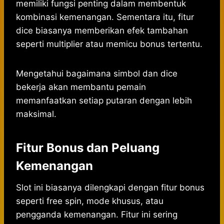
memiliki fungsi penting dalam membentuk
kombinasi kemenangan. Sementara itu, fitur
dice biasanya memberikan efek tambahan
seperti multiplier atau memicu bonus tertentu.
Mengetahui bagaimana simbol dan dice
bekerja akan membantu pemain
memanfaatkan setiap putaran dengan lebih
maksimal.
Fitur Bonus dan Peluang
Kemenangan
Slot ini biasanya dilengkapi dengan fitur bonus
seperti free spin, mode khusus, atau
pengganda kemenangan. Fitur ini sering