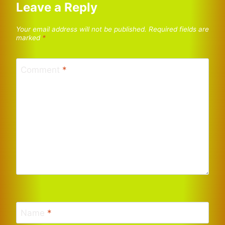
Leave a Reply
Your email address will not be published.
Required fields are
marked
*
Comment
*
Name
*