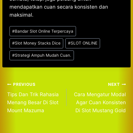
mendapatkan cuan secara konsisten dan
maksimal.
Post
#
Bandar Slot Online Terpercaya
Tags:
#
Slot Money Stacks Dice
#
SLOT ONLINE
#
Strategi Ampuh Mudah Cuan.
Post
PREVIOUS
NEXT
Tips Dan Trik Rahasia
Cara Mengatur Modal
navigation
Menang Besar Di Slot
Agar Cuan Konsisten
Mount Mazuma
Di Slot Mustang Gold