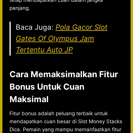
tetap mendapatkan cuan dalam jangka
panjang.
Baca Juga:
Pola Gacor Slot
Gates Of Olympus Jam
Tertentu Auto JP
Cara Memaksimalkan Fitur
Bonus Untuk Cuan
Maksimal
Fitur bonus adalah peluang terbaik untuk
mendapatkan cuan besar di Slot Money Stacks
Dice. Pemain yang mampu memanfaatkan fitur