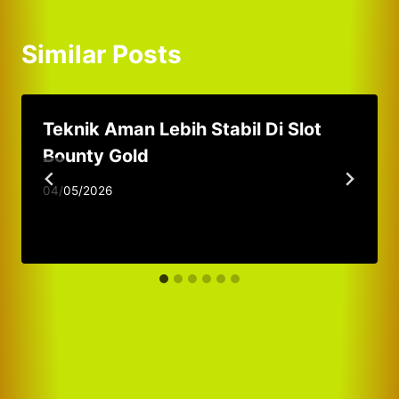
Similar Posts
Teknik Aman Lebih Stabil Di Slot
Bounty Gold
04/05/2026