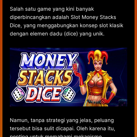
h
a
e
e
k
i
h
a
c
s
l
y
n
a
Salah satu game yang kini banyak
t
e
s
e
p
e
r
diperbincangkan adalah Slot Money Stacks
s
b
e
g
e
e
Dice, yang menggabungkan konsep slot klasik
A
o
n
r
dengan elemen dadu (dice) yang unik.
p
o
g
a
p
k
e
m
r
Namun, tanpa strategi yang jelas, peluang
tersebut bisa sulit dicapai. Oleh karena itu,
penting untuk memahami mekanisme