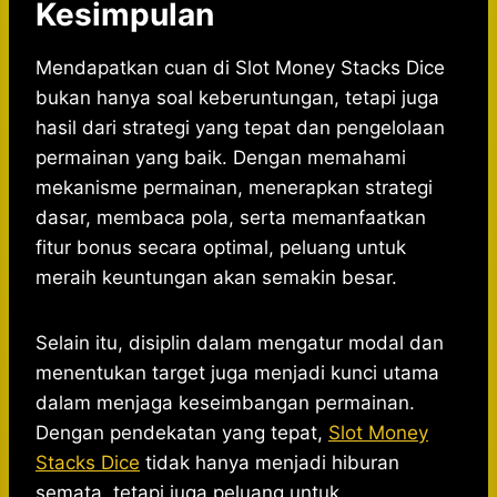
Kesimpulan
Mendapatkan cuan di Slot Money Stacks Dice
bukan hanya soal keberuntungan, tetapi juga
hasil dari strategi yang tepat dan pengelolaan
permainan yang baik. Dengan memahami
mekanisme permainan, menerapkan strategi
dasar, membaca pola, serta memanfaatkan
fitur bonus secara optimal, peluang untuk
meraih keuntungan akan semakin besar.
Selain itu, disiplin dalam mengatur modal dan
menentukan target juga menjadi kunci utama
dalam menjaga keseimbangan permainan.
Dengan pendekatan yang tepat,
Slot Money
Stacks Dice
tidak hanya menjadi hiburan
semata, tetapi juga peluang untuk