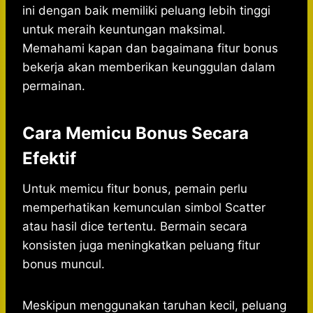
ini dengan baik memiliki peluang lebih tinggi
untuk meraih keuntungan maksimal.
Memahami kapan dan bagaimana fitur bonus
bekerja akan memberikan keunggulan dalam
permainan.
Cara Memicu Bonus Secara
Efektif
Untuk memicu fitur bonus, pemain perlu
memperhatikan kemunculan simbol Scatter
atau hasil dice tertentu. Bermain secara
konsisten juga meningkatkan peluang fitur
bonus muncul.
Meskipun menggunakan taruhan kecil, peluang