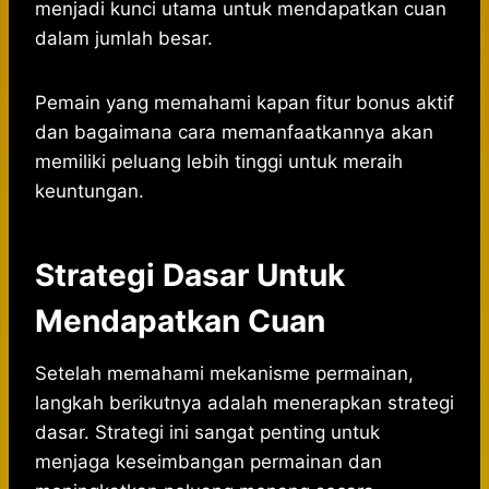
menjadi kunci utama untuk mendapatkan cuan
dalam jumlah besar.
Pemain yang memahami kapan fitur bonus aktif
dan bagaimana cara memanfaatkannya akan
memiliki peluang lebih tinggi untuk meraih
keuntungan.
Strategi Dasar Untuk
Mendapatkan Cuan
Setelah memahami mekanisme permainan,
langkah berikutnya adalah menerapkan strategi
dasar. Strategi ini sangat penting untuk
menjaga keseimbangan permainan dan