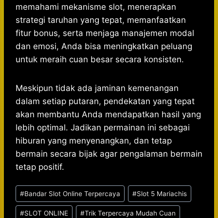
memahami mekanisme slot, menerapkan
strategi taruhan yang tepat, memanfaatkan
fitur bonus, serta menjaga manajemen modal
dan emosi, Anda bisa meningkatkan peluang
untuk meraih cuan besar secara konsisten.
Meskipun tidak ada jaminan kemenangan
dalam setiap putaran, pendekatan yang tepat
akan membantu Anda mendapatkan hasil yang
lebih optimal. Jadikan permainan ini sebagai
hiburan yang menyenangkan, dan tetap
bermain secara bijak agar pengalaman bermain
tetap positif.
Post
#
Bandar Slot Online Terpercaya
#
Slot 5 Mariachis
Tags:
#
SLOT ONLINE
#
Trik Terpercaya Mudah Cuan