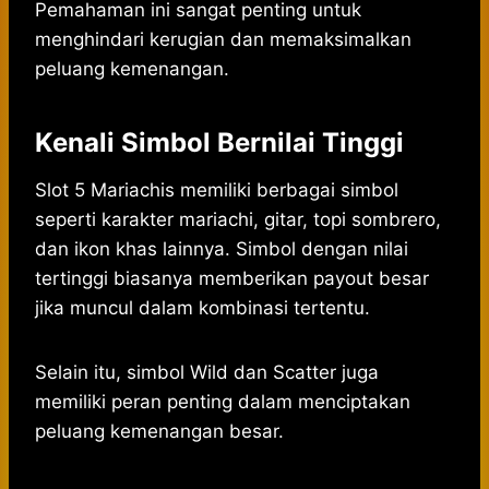
Pemahaman ini sangat penting untuk
menghindari kerugian dan memaksimalkan
peluang kemenangan.
Kenali Simbol Bernilai Tinggi
Slot 5 Mariachis memiliki berbagai simbol
seperti karakter mariachi, gitar, topi sombrero,
dan ikon khas lainnya. Simbol dengan nilai
tertinggi biasanya memberikan payout besar
jika muncul dalam kombinasi tertentu.
Selain itu, simbol Wild dan Scatter juga
memiliki peran penting dalam menciptakan
peluang kemenangan besar.