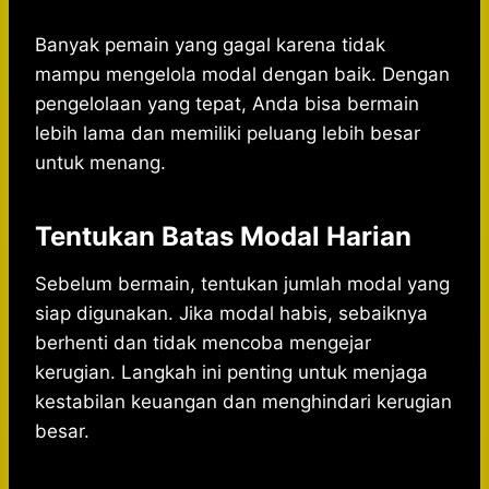
Banyak pemain yang gagal karena tidak
mampu mengelola modal dengan baik. Dengan
pengelolaan yang tepat, Anda bisa bermain
lebih lama dan memiliki peluang lebih besar
untuk menang.
Tentukan Batas Modal Harian
Sebelum bermain, tentukan jumlah modal yang
siap digunakan. Jika modal habis, sebaiknya
berhenti dan tidak mencoba mengejar
kerugian. Langkah ini penting untuk menjaga
kestabilan keuangan dan menghindari kerugian
besar.