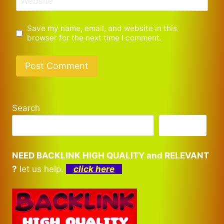
Website
Save my name, email, and website in this
browser for the next time I comment.
Search
Search
NEED BACKLINK HIGH QUALITY and RELEVANT
?
let us help.
click here