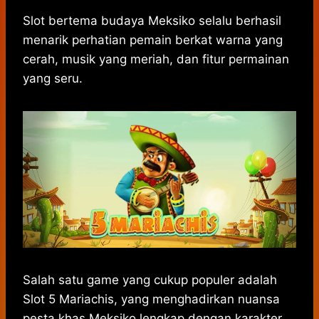
h
a
e
e
k
i
h
a
c
s
l
y
n
a
Slot bertema budaya Meksiko selalu berhasil
t
e
s
e
p
e
r
menarik perhatian pemain berkat warna yang
s
b
e
g
e
e
cerah, musik yang meriah, dan fitur permainan
A
o
n
r
yang seru.
p
o
g
a
p
k
e
m
r
Salah satu game yang cukup populer adalah
Slot 5 Mariachis, yang menghadirkan nuansa
pesta khas Meksiko lengkap dengan karakter