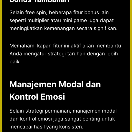
Selain free spin, beberapa fitur bonus lain
seperti multiplier atau mini game juga dapat
meningkatkan kemenangan secara signifikan.
Memahami kapan fitur ini aktif akan membantu
Anda mengatur strategi taruhan dengan lebih
baik.
Manajemen Modal dan
Kontrol Emosi
Selain strategi permainan, manajemen modal
dan kontrol emosi juga sangat penting untuk
mencapai hasil yang konsisten.