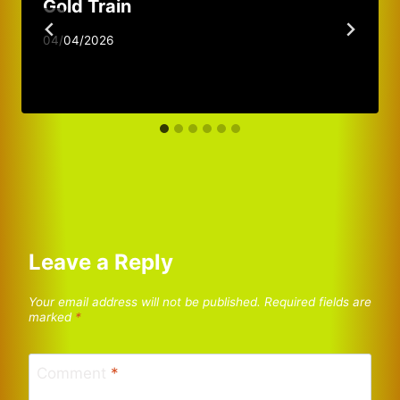
Gold Train
04/04/2026
Leave a Reply
Your email address will not be published.
Required fields are
marked
*
Comment
*