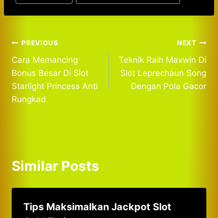
Post
PREVIOUS
NEXT
Cara Memancing
Teknik Raih Maxwin Di
navigation
Bonus Besar Di Slot
Slot Leprechaun Song
Starlight Princess Anti
Dengan Pola Gacor
Rungkad
Similar Posts
Tips Maksimalkan Jackpot Slot