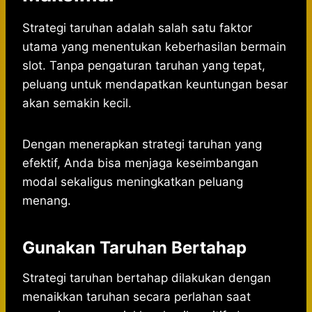
Strategi taruhan adalah salah satu faktor
utama yang menentukan keberhasilan bermain
slot. Tanpa pengaturan taruhan yang tepat,
peluang untuk mendapatkan keuntungan besar
akan semakin kecil.
Dengan menerapkan strategi taruhan yang
efektif, Anda bisa menjaga keseimbangan
modal sekaligus meningkatkan peluang
menang.
Gunakan Taruhan Bertahap
Strategi taruhan bertahap dilakukan dengan
menaikkan taruhan secara perlahan saat