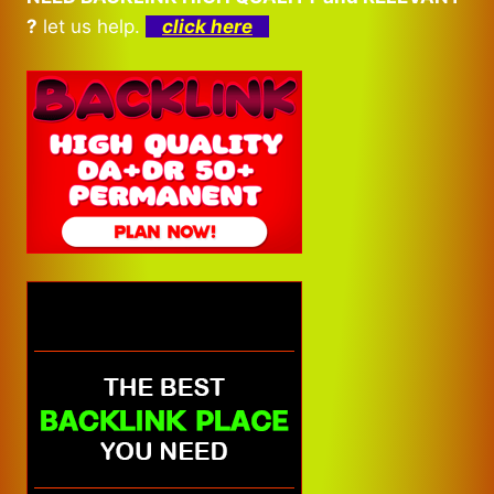
?
let us help.
click here