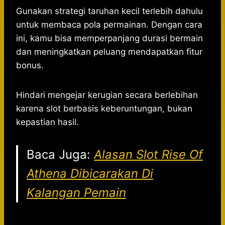
Gunakan strategi taruhan kecil terlebih dahulu
untuk membaca pola permainan. Dengan cara
ini, kamu bisa memperpanjang durasi bermain
dan meningkatkan peluang mendapatkan fitur
bonus.
Hindari mengejar kerugian secara berlebihan
karena slot berbasis keberuntungan, bukan
kepastian hasil.
Baca Juga:
Alasan Slot Rise Of
Athena Dibicarakan Di
Kalangan Pemain