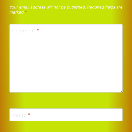
Your email address will not be published.
Required fields are
marked
*
Comment
*
Name
*