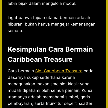
lebih bijak dalam mengelola modal.
Ingat bahwa tujuan utama bermain adalah
hiburan, bukan hanya mengejar kemenangan
semata.
Kesimpulan Cara Bermain
Caribbean Treasure
Cara bermain
Slot Caribbean Treasure
pada
dasarnya cukup sederhana karena
menggunakan mekanisme slot klasik yang
mudah dipahami oleh semua pemain. Kunci
utamanya adalah memahami simbol, garis
pembayaran, serta fitur-fitur seperti scatter