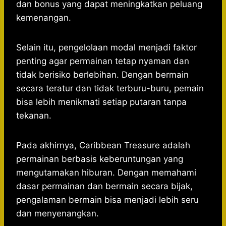
dan bonus yang dapat meningkatkan peluang
kemenangan.
Selain itu, pengelolaan modal menjadi faktor
penting agar permainan tetap nyaman dan
tidak berisiko berlebihan. Dengan bermain
secara teratur dan tidak terburu-buru, pemain
bisa lebih menikmati setiap putaran tanpa
tekanan.
Pada akhirnya, Caribbean Treasure adalah
permainan berbasis keberuntungan yang
mengutamakan hiburan. Dengan memahami
dasar permainan dan bermain secara bijak,
pengalaman bermain bisa menjadi lebih seru
dan menyenangkan.