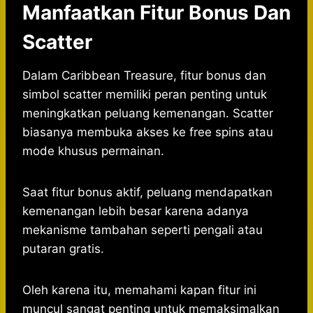
Manfaatkan Fitur Bonus Dan
Scatter
Dalam Caribbean Treasure, fitur bonus dan
simbol scatter memiliki peran penting untuk
meningkatkan peluang kemenangan. Scatter
biasanya membuka akses ke free spins atau
mode khusus permainan.
Saat fitur bonus aktif, peluang mendapatkan
kemenangan lebih besar karena adanya
mekanisme tambahan seperti pengali atau
putaran gratis.
Oleh karena itu, memahami kapan fitur ini
muncul sangat penting untuk memaksimalkan