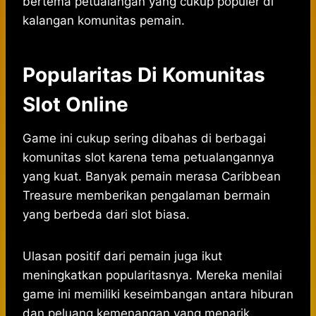
bertema petualangan yang cukup populer di
kalangan komunitas pemain.
Popularitas Di Komunitas
Slot Online
Game ini cukup sering dibahas di berbagai
komunitas slot karena tema petualangannya
yang kuat. Banyak pemain merasa Caribbean
Treasure memberikan pengalaman bermain
yang berbeda dari slot biasa.
Ulasan positif dari pemain juga ikut
meningkatkan popularitasnya. Mereka menilai
game ini memiliki keseimbangan antara hiburan
dan peluang kemenangan yang menarik.