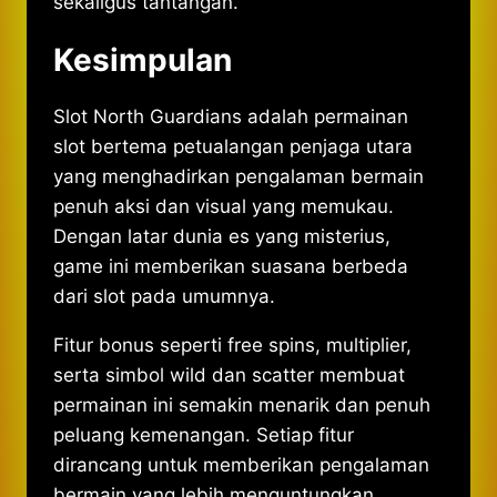
sekaligus tantangan.
Kesimpulan
Slot North Guardians adalah permainan
slot bertema petualangan penjaga utara
yang menghadirkan pengalaman bermain
penuh aksi dan visual yang memukau.
Dengan latar dunia es yang misterius,
game ini memberikan suasana berbeda
dari slot pada umumnya.
Fitur bonus seperti free spins, multiplier,
serta simbol wild dan scatter membuat
permainan ini semakin menarik dan penuh
peluang kemenangan. Setiap fitur
dirancang untuk memberikan pengalaman
bermain yang lebih menguntungkan.