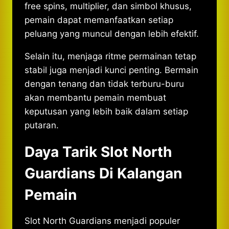
free spins, multiplier, dan simbol khusus,
pemain dapat memanfaatkan setiap
peluang yang muncul dengan lebih efektif.
Selain itu, menjaga ritme permainan tetap
stabil juga menjadi kunci penting. Bermain
dengan tenang dan tidak terburu-buru
akan membantu pemain membuat
keputusan yang lebih baik dalam setiap
putaran.
Daya Tarik Slot North
Guardians Di Kalangan
Pemain
Slot North Guardians menjadi populer