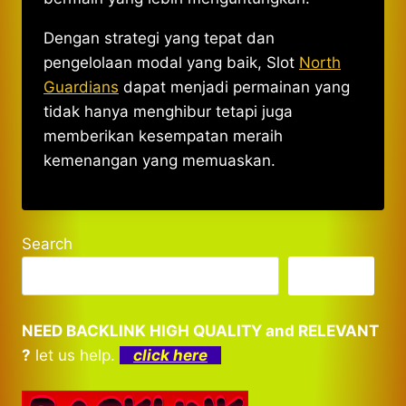
Dengan strategi yang tepat dan
pengelolaan modal yang baik, Slot
North
Guardians
dapat menjadi permainan yang
tidak hanya menghibur tetapi juga
memberikan kesempatan meraih
kemenangan yang memuaskan.
Search
Search
NEED BACKLINK HIGH QUALITY and RELEVANT
?
let us help.
click here