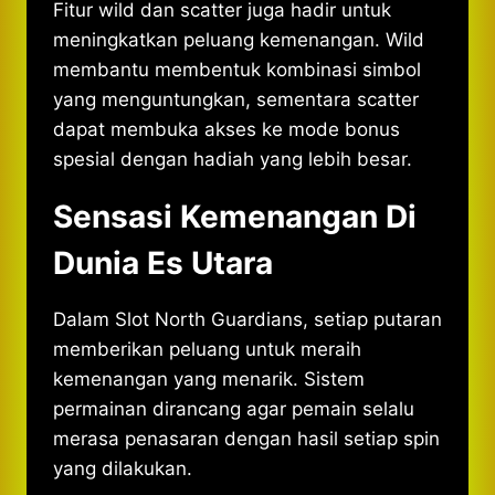
Fitur wild dan scatter juga hadir untuk
meningkatkan peluang kemenangan. Wild
membantu membentuk kombinasi simbol
yang menguntungkan, sementara scatter
dapat membuka akses ke mode bonus
spesial dengan hadiah yang lebih besar.
Sensasi Kemenangan Di
Dunia Es Utara
Dalam Slot North Guardians, setiap putaran
memberikan peluang untuk meraih
kemenangan yang menarik. Sistem
permainan dirancang agar pemain selalu
merasa penasaran dengan hasil setiap spin
yang dilakukan.