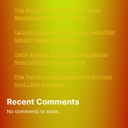
Tips Dan Trik Slot Wildfire Wins Untuk
Meningkatkan Peluang Jackpot
Cara Ampuh Bermain Slot Lucky Twins Wild
Dengan Teknik Spin Efisien
Taktik Bermain Slot Buffalo Rage Dengan
Risiko Minim Dan Hasil Optimal
Pola Spin Slot Sweet Bombs Hari Ini Untuk
Hasil Lebih Konsisten
Recent Comments
No comments to show.