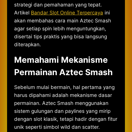
strategi dan pemahaman yang tepat.
Artikel
Bandar Slot Online Terpercaya
ini
akan membahas cara main Aztec Smash
agar setiap spin lebih menguntungkan,
disertai tips praktis yang bisa langsung
diterapkan.
Memahami Mekanisme
Permainan Aztec Smash
Sebelum mulai bermain, hal pertama yang
harus dipahami adalah mekanisme dasar
permainan. Aztec Smash menggunakan
sistem gulungan dan paylines yang mirip
dengan slot klasik, tetapi hadir dengan fitur
unik seperti simbol wild dan scatter.