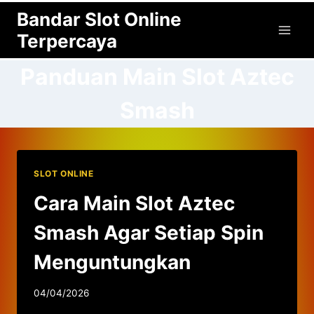
Skip
Bandar Slot Online
to
Terpercaya
content
Panduan Main Slot Aztec
Smash
SLOT ONLINE
Cara Main Slot Aztec
Smash Agar Setiap Spin
Menguntungkan
04/04/2026