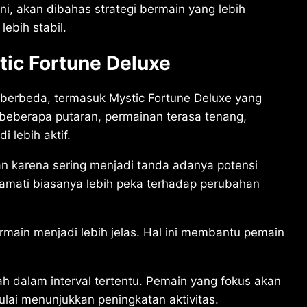
ni, akan dibahas strategi bermain yang lebih
ebih stabil.
ic Fortune Deluxe
g berbeda, termasuk Mystic Fortune Deluxe yang
 beberapa putaran, permainan terasa tenang,
 lebih aktif.
kan karena sering menjadi tanda adanya potensi
amati biasanya lebih peka terhadap perubahan
ain menjadi lebih jelas. Hal ini membantu pemain
ah dalam interval tertentu. Pemain yang fokus akan
ai menunjukkan peningkatan aktivitas.