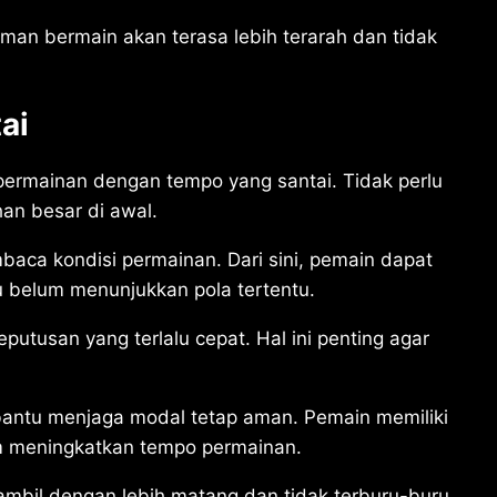
an bermain akan terasa lebih terarah dan tidak
ai
ermainan dengan tempo yang santai. Tidak perlu
an besar di awal.
aca kondisi permainan. Dari sini, pemain dapat
u belum menunjukkan pola tertentu.
tusan yang terlalu cepat. Hal ini penting agar
bantu menjaga modal tetap aman. Pemain memiliki
m meningkatkan tempo permainan.
iambil dengan lebih matang dan tidak terburu-buru.