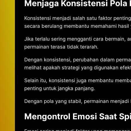
Menjaga Konsistensi Pola
Konsistensi menjadi salah satu faktor penti
secara berulang membantu memahami hasil 
Jika terlalu sering mengganti cara bermain, a
permainan terasa tidak terarah.
Dengan konsistensi, perubahan dalam permai
melihat apakah strategi yang digunakan efekti
Selain itu, konsistensi juga membantu memban
penting untuk jangka panjang.
Dengan pola yang stabil, permainan menjadi 
Mengontrol Emosi Saat Sp