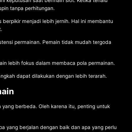
 keputusan saat bermain slot. Ketika terlalu
pin tanpa perhitungan.
berpikir menjadi lebih jernih. Hal ini membantu
.
stensi permainan. Pemain tidak mudah tergoda
main lebih fokus dalam membaca pola permainan.
angkah dapat dilakukan dengan lebih terarah.
main
yang berbeda. Oleh karena itu, penting untuk
apa yang berjalan dengan baik dan apa yang perlu