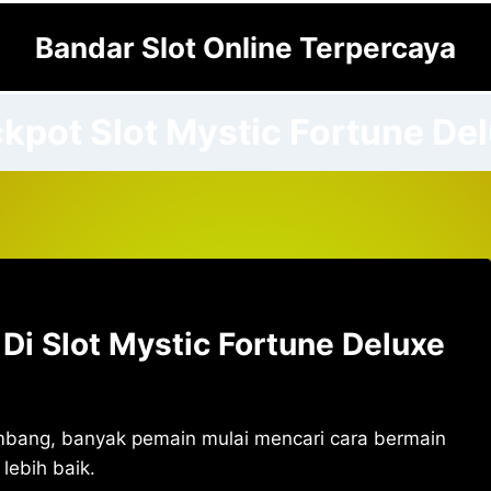
Bandar Slot Online Terpercaya
kpot Slot Mystic Fortune De
Di Slot Mystic Fortune Deluxe
mbang, banyak pemain mulai mencari cara bermain
lebih baik.