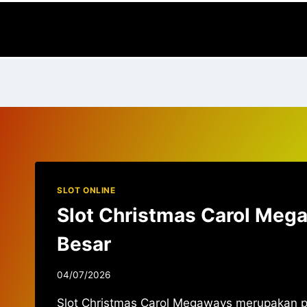
Skip
to
content
SLOT ONLINE
Slot Christmas Carol Meg
Besar
04/07/2026
Slot Christmas Carol Megaways merupakan p