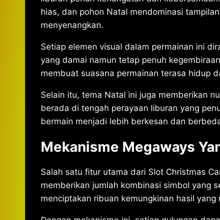
hias, dan pohon Natal mendominasi tampila
menyenangkan.
Setiap elemen visual dalam permainan ini d
yang damai namun tetap penuh kegembiraan.
membuat suasana permainan terasa hidup d
Selain itu, tema Natal ini juga memberikan 
berada di tengah perayaan liburan yang pe
bermain menjadi lebih berkesan dan berbed
Mekanisme Megaways Yang
Salah satu fitur utama dari Slot Christmas
memberikan jumlah kombinasi simbol yang sel
menciptakan ribuan kemungkinan hasil yang 
Dengan mekanisme ini, setiap gulungan dap