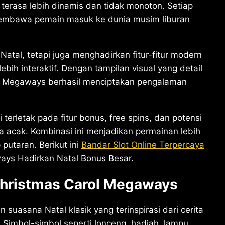
rasa lebih dinamis dan tidak monoton. Setiap
embawa pemain masuk ke dunia musim liburan
atal, tetapi juga menghadirkan fitur-fitur modern
bih interaktif. Dengan tampilan visual yang detail
ol Megaways berhasil menciptakan pengalaman
i terletak pada fitur bonus, free spins, dan potensi
acak. Kombinasi ini menjadikan permainan lebih
putaran. Berikut ini
Bandar Slot Online Terpercaya
ys Hadirkan Natal Bonus Besar.
Christmas Carol Megaways
uasana Natal klasik yang terinspirasi dari cerita
Simbol-simbol seperti lonceng, hadiah, lampu